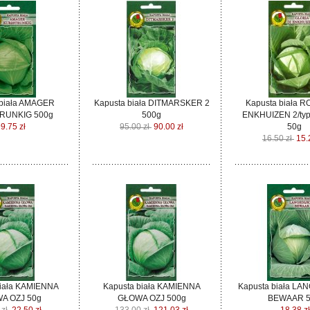
 biała AMAGER
Kapusta biała DITMARSKER 2
Kapusta biała 
RUNKIG 500g
500g
ENKHUIZEN 2/typ
9.75 zł
95.00 zł
90.00 zł
50g
16.50 zł
15.
biała KAMIENNA
Kapusta biała KAMIENNA
Kapusta biała LA
A OZJ 50g
GŁOWA OZJ 500g
BEWAAR 5