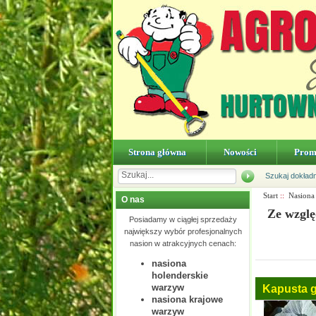
Strona główna
Nowości
Prom
Szukaj dokład
Start
::
Nasiona
O nas
Ze wzglę
Posiadamy w ciągłej sprzedaży
największy wybór profesjonalnych
nasion w atrakcyjnych cenach:
nasiona
holenderskie
warzyw
Kapusta g
nasiona krajowe
warzyw