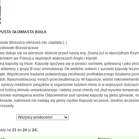
USTA GŁOWIASTA BIAŁA
asta (Brassica oleracea var. capitata L.)
stowate-Brassicaceae
wy datuje się na pierwsze stulecie przed naszą erą. Znana już w starożytnym Rzym
ońskim we Francji,u skalistych wybrzeżach Anglii i Irlandii.
ną kapusty są liście. Kapustę spożywa się w postaci surówek, gotowaną i jako p
, witaminy z grupy B oraz aminokwasy. Od wieków, sokiem z surowej kapusty lecz
zęki. Współczesne badania potwierdzają możliwość profilaktycznego działania pr
doli, flawonoidów,oraz innych przeciwutleniaczy. W kapuście, wśród mikroelementó
syntezy niektórych związków w organizmie ludzkim mimo iż w większych ilościach j
t rośliną klimatu umiarkowanego i łatwiej znosi chłody niż zbyt wysokie temperat
wysokie wymagania wodne.Odpowiednie pod uprawę kapusty są gleby gliniaste, mad
liniaste, natomiast nie nadają się gleby ciężkie.Kapusty wczesne, średnio wcze
 rozsady.
ukty od
21
do
24
(z
24
)