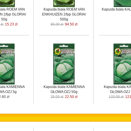
biała ROEM VAN
Kapusta biała ROEM VAN
Kapusta biała KA
 2/typ GLORIA/
ENKHUIZEN 2/typ GLORIA/
50g
500g
 zł
15.23 zł
95.00 zł
94.50 zł
biała KAMIENNA
Kapusta biała KAMIENNA
Kapusta biała 
A OZJ 5g
GŁOWA OZJ 50g
GŁOWA OZJ 
2.80 zł
25.00 zł
22.50 zł
133.00 zł
121