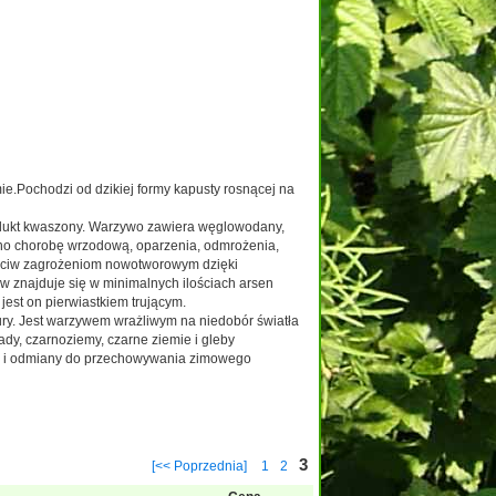
ie.Pochodzi od dzikiej formy kapusty rosnącej na
rodukt kwaszony. Warzywo zawiera węglowodany,
ono chorobę wrzodową, oparzenia, odmrożenia,
zeciw zagrożeniom nowotworowym dzięki
w znajduje się w minimalnych ilościach arsen
est on pierwiastkiem trującym.
ury. Jest warzywem wrażliwym na niedobór światła
y, czarnoziemy, czarne ziemie i gleby
sne i odmiany do przechowywania zimowego
3
[<< Poprzednia]
1
2