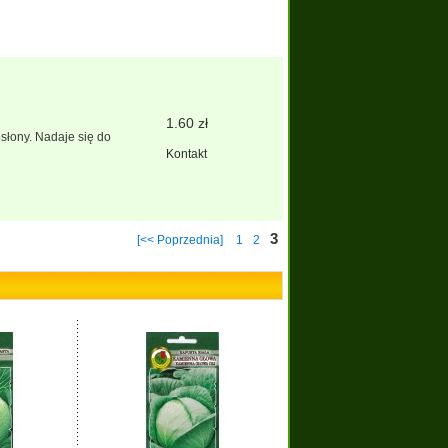
1.60 zł
łony. Nadaje się do
Kontakt
3
[<< Poprzednia]
1
2