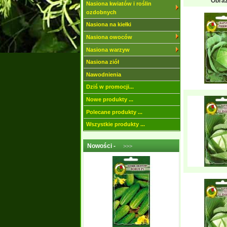
Obra
Nasiona kwiatów i roślin
ozdobnych
Nasiona na kiełki
Nasiona owoców
Nasiona warzyw
Nasiona ziół
Nawodnienia
Dziś w promocji...
Nowe produkty ...
Polecane produkty ...
Wszystkie produkty ...
Nowości -
>>>