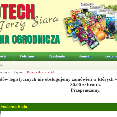
ocje
Polecamy
Regulamin
Kontakt
Koszt d
nie
 warzyw
::
Kapusta
:: Kapusta głowiasta biała
dów logistycznych nie obsługujemy zamówień w których 
80.00 zł brutto.
Przepraszamy.
łowiasta biała