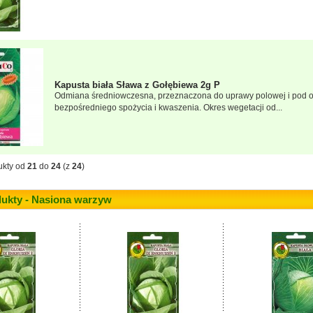
Kapusta biała Sława z Gołębiewa 2g P
Odmiana średniowczesna, przeznaczona do uprawy polowej i pod os
bezpośredniego spożycia i kwaszenia. Okres wegetacji od...
ukty od
21
do
24
(z
24
)
ukty - Nasiona warzyw