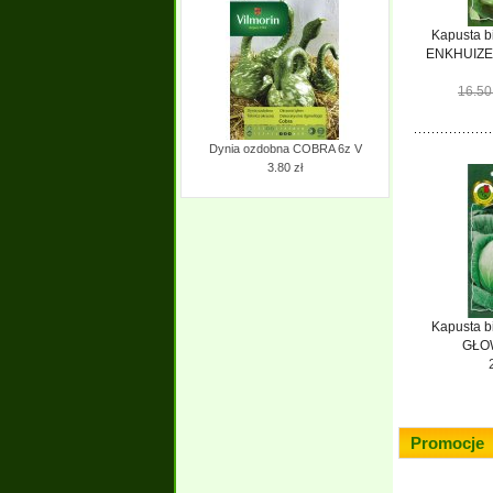
Kapusta 
ENKHUIZEN
16.50
Dynia ozdobna COBRA 6z V
3.80 zł
Kapusta 
GŁOW
Promocje