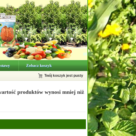
ostawy
Zobacz koszyk
Twój koszyk jest pusty
wartość produktów wynosi mniej niż