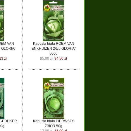
ROEM VAN
Kapusta biała ROEM VAN
 GLORIA/
ENKHUIZEN 2/typ GLORIA/
500g
23 zł
95.00 zł
94.50 zł
NGEDIJKER
Kapusta biała PIERWSZY
0g
ZBIÓR 50g