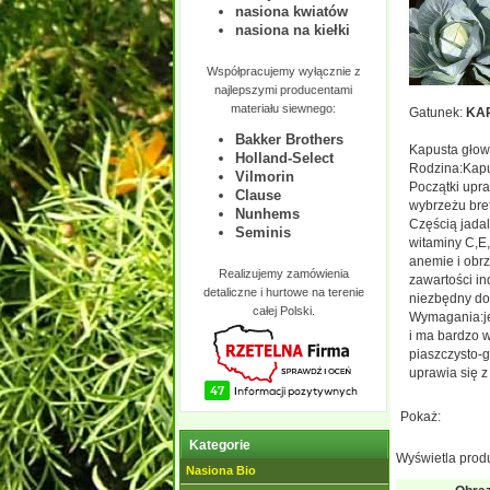
nasiona kwiatów
nasiona na kiełki
Współpracujemy wyłącznie z
najlepszymi producentami
materiału siewnego:
Gatunek:
KAP
Bakker Brothers
Kapusta głowi
Holland-Select
Rodzina:Kapu
Vilmorin
Początki upra
Clause
wybrzeżu bret
Nunhems
Częścią jadal
Seminis
witaminy C,E
anemie i obr
Realizujemy zamówienia
zawartości in
detaliczne i hurtowe na terenie
niezbędny do 
całej Polski.
Wymagania:jes
i ma bardzo 
piaszczysto-g
uprawia się z
Pokaż:
Kategorie
Wyświetla prod
Nasiona Bio