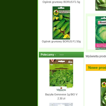
Ogórek gruntowy BORUS F1 5g
Ogórek gruntowy BORUS F1 50g
Polecamy -
>>>
Wyświetla prod
Nowe prod
Bazylia Genovese 1g BIO V
2.30 zł