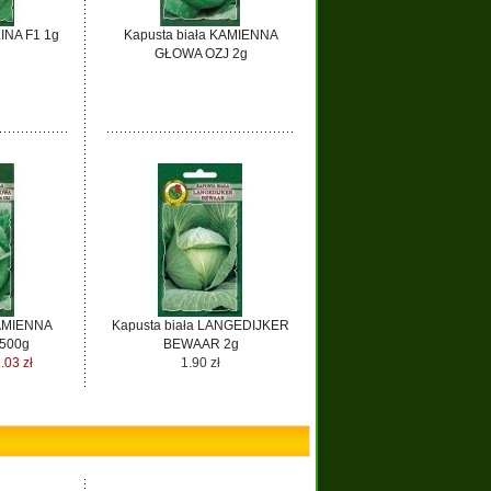
LINA F1 1g
Kapusta biała KAMIENNA
GŁOWA OZJ 2g
KAMIENNA
Kapusta biała LANGEDIJKER
500g
BEWAAR 2g
.03 zł
1.90 zł