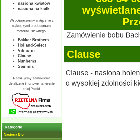
nasiona kwiatów
wyświetlane 
nasiona na kiełki
Prz
Współpracujemy wyłącznie z
najlepszymi producentami
materiału siewnego:
Zamówienie bobu Bachu
Bakker Brothers
Holland-Select
Vilmorin
Clause
Clause
Nunhems
Seminis
Clause - nasiona holen
Realizujemy zamówienia
o wysokiej zdolności k
detaliczne i hurtowe na terenie
całej Polski.
Kategorie
Nasiona Bio