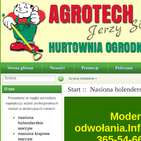
Strona główna
Nowości
Promocje
Polecamy
Szukaj dokładnie
Start
::
Nasiona holender
O nas
Posiadamy w ciągłej sprzedaży
największy wybór profesjonalnych
nasion w atrakcyjnych cenach:
Moder
nasiona
holenderskie
odwołania.In
warzyw
nasiona krajowe
365-54-6
warzyw