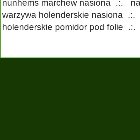
nunhems marchew nasiona
.:.
na
warzywa holenderskie nasiona
.:
holenderskie pomidor pod folie
.: