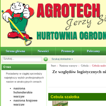
Strona główna
Nowości
Promocje
Polecamy
Szukaj dokładnie
Start
::
Nasiona warzyw
::
Cebula
:: Cebula szalo
O nas
Ze względów logistycznych n
Posiadamy w ciągłej sprzedaży
największy wybór profesjonalnych
nasion w atrakcyjnych cenach:
nasiona
holenderskie
warzyw
Cebula szalotka
nasiona krajowe
warzyw