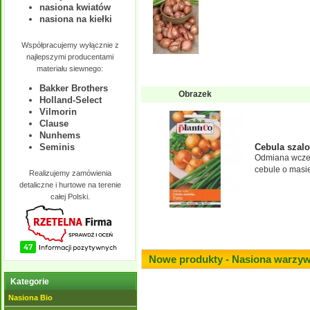
nasiona kwiatów
nasiona na kiełki
Współpracujemy wyłącznie z
najlepszymi producentami
materiału siewnego:
Bakker Brothers
Obrazek
Holland-Select
Vilmorin
Clause
Nunhems
Cebula szalo
Seminis
Odmiana wczesn
cebule o masie
Realizujemy zamówienia
detaliczne i hurtowe na terenie
całej Polski.
Nowe produkty - Nasiona warzy
Kategorie
Nasiona Bio