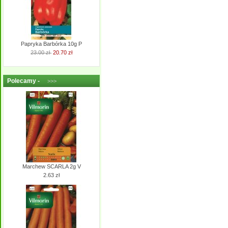
Papryka Barbórka 10g P
23.00 zł
20.70 zł
Polecamy -
>>>
Marchew SCARLA 2g V
2.63 zł