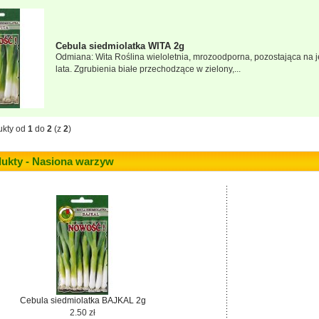
Cebula siedmiolatka WITA 2g
Odmiana: Wita Roślina wieloletnia, mrozoodporna, pozostająca na 
lata. Zgrubienia białe przechodzące w zielony,...
ukty od
1
do
2
(z
2
)
ukty - Nasiona warzyw
Cebula siedmiolatka BAJKAL 2g
2.50 zł