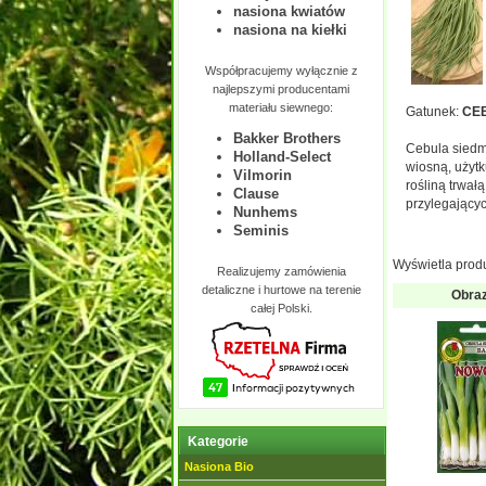
nasiona kwiatów
nasiona na kiełki
Współpracujemy wyłącznie z
najlepszymi producentami
materiału siewnego:
Gatunek:
CE
Bakker Brothers
Cebula siedm
Holland-Select
wiosną, użytk
Vilmorin
rośliną trwał
Clause
przylegającyc
Nunhems
Seminis
Wyświetla prod
Realizujemy zamówienia
detaliczne i hurtowe na terenie
Obra
całej Polski.
Kategorie
Nasiona Bio