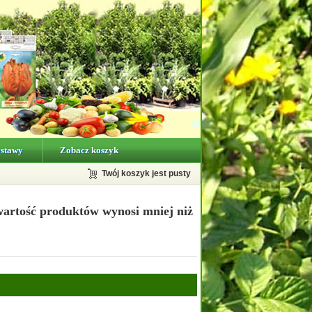
ostawy
Zobacz koszyk
Twój koszyk jest pusty
wartość produktów wynosi mniej niż