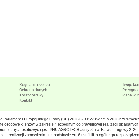
Regulamin sklepu
Twoje kon
Ochrona danych
Rezygnacj
Koszt dostawy
Mapa wit
Kontakt
enia Parlamentu Europejskiego i Rady (UE) 2016/679 z 27 kwietnia 2016 r. w skróci
ne osobowe klientów w zakresie niezbędnym do prawidłowej realizacji składanych
torem danych osobowych jest: PHU AGROTECH Jerzy Siara, Bulwar Targowy 2, 26-
 realizacji zamówienia - na podstawie Art. 6 ust. 1 lit. b ogólnego rozporządze