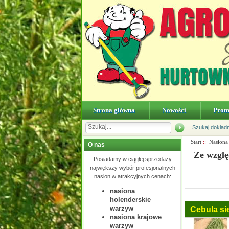
Strona główna
Nowości
Prom
Szukaj dokład
Start
::
Nasiona
O nas
Ze wzglę
Posiadamy w ciągłej sprzedaży
największy wybór profesjonalnych
nasion w atrakcyjnych cenach:
nasiona
holenderskie
warzyw
Cebula si
nasiona krajowe
warzyw