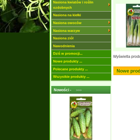
Nasiona kwiatów i roślin
ozdobnych
Nasiona na kiełki
Nasiona owoców
Nasiona warzyw
Nasiona ziół
Nawodnienia
Dziś w promocji...
Wyświetla prod
Nowe produkty ...
Polecane produkty ...
Nowe prod
Wszystkie produkty ...
Nowości -
>>>