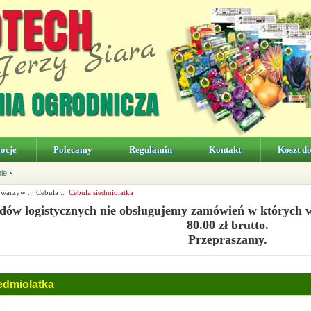
ocje
Polecamy
Regulamin
Kontakt
Koszt d
nie
 warzyw
::
Cebula
:: Cebula siedmiolatka
dów logistycznych nie obsługujemy zamówień w których 
80.00 zł brutto.
Przepraszamy.
edmiolatka