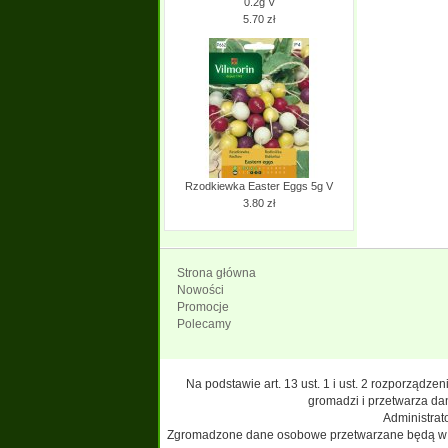
0.2g V
5.70 zł
Rzodkiewka Easter Eggs 5g V
3.80 zł
Strona główna
Nowości
Promocje
Polecamy
Na podstawie art. 13 ust. 1 i ust. 2 rozporządz
gromadzi i przetwarza da
Administra
Zgromadzone dane osobowe przetwarzane będą w celu