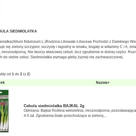
BULA SIEDMIOLATKA
iolatka(Allium fistulosum L.)Rodzina:Liliowate-Liliaceae Pochodzi z Dalekiego 
uje się zielony szczypior, soczysty i łagodny w smaku, bogaty w witaminy C i A, żel
ą, mrozoodporną. Nie tworzy właściwej cebuli, lecz zgrubienie w dolnej części. Rozr
h do siebie cebul. Siedmiolatka wymaga gleby żyznej nie zachwaszczonej.
ukty od
1
do
2
(z
2
)
zek
Nazwa+
Cebula siedmiolatka BAJKAL 2g
Odmiana: Bajkal Roślina wieloletnia, mrozoodporna, pozostawając
4-5 lat. Zgrubienia białe przechodzące w zielony,...