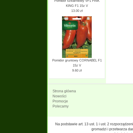
Pomidor szklarniowy VP1 PINK
KING F1 15z V
13.00 zł
Pomidor gruntowy CORNABEL F1
15z V
9.60 zł
Strona główna
Nowości
Promocje
Polecamy
Na podstawie art. 13 ust. 1 i ust. 2 rozporządz
gromadzi i przetwarza da