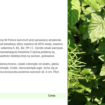
ji.W Polsce karczoch jest uprawiany amatorski,
zek kwiatowy, który zawiera ok.85% wody, zawiera
az witaminy A, B1, B2, PP i C. Gorzki smak warzywa
oprawiającej trawienie.Częścią jadalną są
wartości dietetycznej na surowo, gotowane,
onecznione, ciepłe osłonięte od wiatru, gleba
ęte, ścisłe, nierozwinięte pąki, ścina się je
nica koszyczka powinna wynosić ok. 6 cm. Plon
Cena