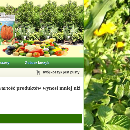
ostawy
Zobacz koszyk
Twój koszyk jest pusty
wartość produktów wynosi mniej niż