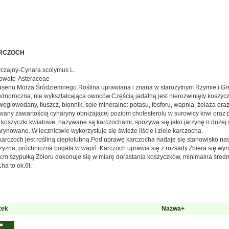
RCZOCH
czajny-Cynara scolymus L.
rowate-Asteraceae
asenu Morza Śródziemnego.Roślina uprawiana i znana w starożytnym Rzymie i Grec
jednoroczna, nie wykształcająca owoców.Częścią jadalną jest nierozwinięty koszyc
 węglowodany, tłuszcz, błonnik, sole mineralne: potasu, fosforu, wapnia, żelaza or
any zawartością cynaryny obniżającej poziom cholesterolu w surowicy krwi oraz p
 koszyczki kwiatowe, nazywane są karczochami, spożywa się jako jarzynę o dużej 
rynowane. W lecznictwie wykorzystuje się świeże liście i ziele karczocha.
rczoch jest rośliną ciepłolubną.Pod uprawę karczocha nadaje się stanowisko nasł
yzna, próchniczna bogata w wapń. Karczoch uprawia się z rozsady.Zbiera się wyrośni
 cm szypułką.Zbioru dokonuje się w miarę dorastania koszyczków, minimalna śred
ha to ok.6t.
zek
Nazwa+