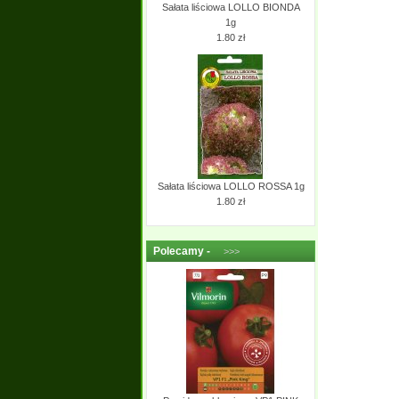
Sałata liściowa LOLLO BIONDA
1g
1.80 zł
Sałata liściowa LOLLO ROSSA 1g
1.80 zł
Polecamy -
>>>