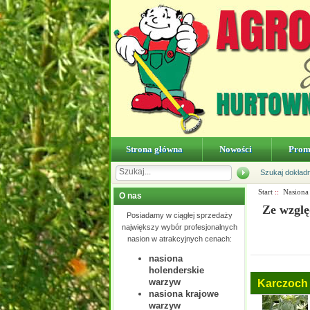
Strona główna
Nowości
Prom
Szukaj dokład
Start
::
Nasiona
O nas
Ze wzglę
Posiadamy w ciągłej sprzedaży
największy wybór profesjonalnych
nasion w atrakcyjnych cenach:
nasiona
holenderskie
warzyw
Karczoch
nasiona krajowe
warzyw