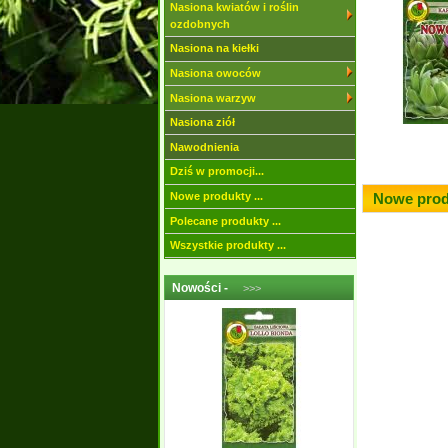
Nasiona kwiatów i roślin
ozdobnych
Nasiona na kiełki
Nasiona owoców
Nasiona warzyw
Nasiona ziół
Nawodnienia
Dziś w promocji...
Nowe produkty ...
Nowe prod
Polecane produkty ...
Wszystkie produkty ...
Nowości -
>>>