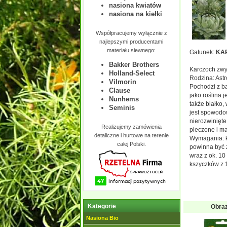
nasiona kwiatów
nasiona na kiełki
Współpracujemy wyłącznie z
najlepszymi producentami
materiału siewnego:
Gatunek:
KA
Bakker Brothers
Karczoch zwy
Holland-Select
Rodzina: Ast
Vilmorin
Pochodzi z b
Clause
jako roślina 
Nunhems
także białko,
Seminis
jest spowodow
nierozwinięte
Realizujemy zamówienia
pieczone i ma
detaliczne i hurtowe na terenie
Wymagania: ka
całej Polski.
powinna być ż
wraz z ok. 10
kszyczków z 1
Kategorie
Obra
Nasiona Bio