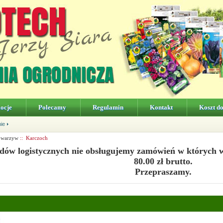
ocje
Polecamy
Regulamin
Kontakt
Koszt d
nie
 warzyw
:: Karczoch
dów logistycznych nie obsługujemy zamówień w których 
80.00 zł brutto.
Przepraszamy.