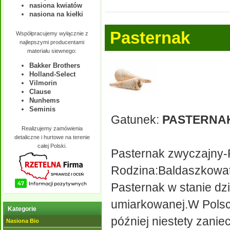
nasiona kwiatów
nasiona na kiełki
Pasternak
Współpracujemy wyłącznie z
najlepszymi producentami
materiału siewnego:
Bakker Brothers
Holland-Select
Vilmorin
Clause
Nunhems
Seminis
Gatunek:
PASTERNA
Realizujemy zamówienia
detaliczne i hurtowe na terenie
całej Polski.
Pasternak zwyczajny-P
Rodzina:Baldaszkowa
Pasternak w stanie dzi
umiarkowanej.W Polsce
Kategorie
później niestety zani
Nasiona Bio