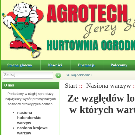
Strona główna
Nowości
Promocje
Polecamy
Szukaj dokładnie
Start
::
Nasiona warzyw
:
O nas
Posiadamy w ciągłej sprzedaży
Ze względów lo
największy wybór profesjonalnych
nasion w atrakcyjnych cenach:
w których wart
nasiona
holenderskie
warzyw
nasiona krajowe
warzyw