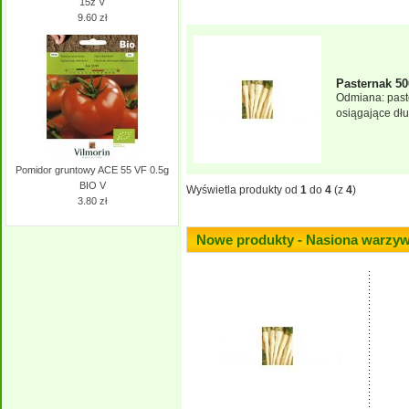
15z V
9.60 zł
Pasternak 5
Odmiana: paste
osiągające dłu
Pomidor gruntowy ACE 55 VF 0.5g
BIO V
Wyświetla produkty od
1
do
4
(z
4
)
3.80 zł
Nowe produkty - Nasiona warzy