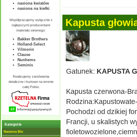
nasiona kwiatów
nasiona na kiełki
Kapusta głowi
Współpracujemy wyłącznie z
najlepszymi producentami
materiału siewnego:
Bakker Brothers
Holland-Select
Vilmorin
Clause
Nunhems
Seminis
Gatunek:
KAPUSTA 
Realizujemy zamówienia
detaliczne i hurtowe na terenie
całej Polski.
Kapusta czerwona-Brass
Rodzina:Kapustowate
Pochodzi od dzikiej f
Francji, u skalistych w
Kategorie
fioletowozielone,ciem
Nasiona Bio