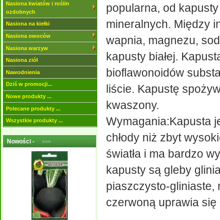
Nasiona kwiatów i roślin
popularna, od kapusty 
ozdobnych
mineralnych. Między i
Nasiona na kiełki
Nasiona owoców
wapnia, magnezu, sodu
Nasiona warzyw
kapusty białej. Kapus
Nasiona ziół
bioflawonoidów substa
Nawodnienia
Dziś w promocji...
liście. Kapustę spożyw
Nowe produkty ...
kwaszony.
Polecane produkty ...
Wymagania:Kapusta jes
Wszystkie produkty ...
chłody niż zbyt wysok
Nowości -
>>>
światła i ma bardzo 
kapusty są gleby glini
piaszczysto-gliniaste,
czerwoną uprawia się 