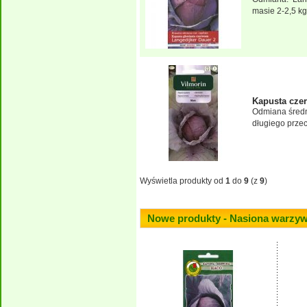
masie 2-2,5 kg,
Kapusta cze
Odmiana średni
długiego przec
Wyświetla produkty od
1
do
9
(z
9
)
Nowe produkty - Nasiona warzy