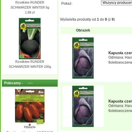
Rzodkiew RUNDER
Pokaż:
SCHWARZER WINTER 5g
1.89 zł
Wyświetla produkty od
1
do
9
(z
9
)
Obrazek
Kapusta cze
Odmiana: Haco
Rzodkiew RUNDER
fioletowoczer
SCHWARZER WINTER 100g
Polecamy -
>>>
Kapusta cze
Odmiana: Haco
fioletowoczer