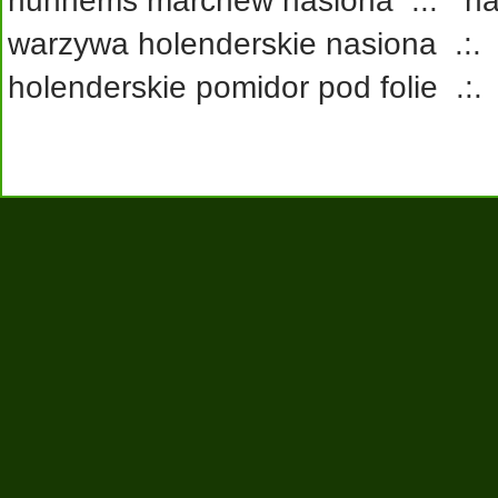
nunhems marchew nasiona
.:.
na
warzywa holenderskie nasiona
.:
holenderskie pomidor pod folie
.: