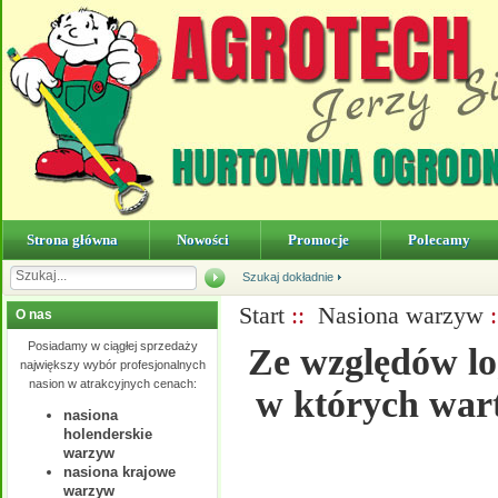
Strona główna
Nowości
Promocje
Polecamy
Szukaj dokładnie
Start
::
Nasiona warzyw
O nas
Posiadamy w ciągłej sprzedaży
Ze względów lo
największy wybór profesjonalnych
nasion w atrakcyjnych cenach:
w których wart
nasiona
holenderskie
warzyw
nasiona krajowe
warzyw