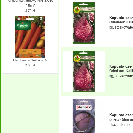
Pomidor szklarniowy MARZANO
0.5g V
3.70 zł
Kapusta cze
Odmiana: Kalib
kg, stożkowate.
Marchew SCARLA 2g V
2.63 zł
Kapusta cze
Odmiana: Kalib
kg, stożkowate.
Kapusta cz
późna Odmiana 
Liście ciemnoc