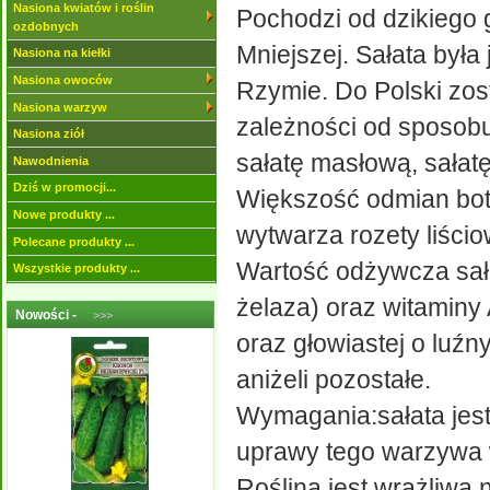
Nasiona kwiatów i roślin
Pochodzi od dzikiego g
ozdobnych
Mniejszej. Sałata była 
Nasiona na kiełki
Nasiona owoców
Rzymie. Do Polski zos
Nasiona warzyw
zależności od sposobu
Nasiona ziół
sałatę masłową, sałatę
Nawodnienia
Dziś w promocji...
Większość odmian bota
Nowe produkty ...
wytwarza rozety liścio
Polecane produkty ...
Wartość odżywcza sała
Wszystkie produkty ...
żelaza) oraz witaminy 
Nowości -
>>>
oraz głowiastej o luźn
aniżeli pozostałe.
Wymagania:sałata jest 
uprawy tego warzywa 
Roślina jest wrażliwa