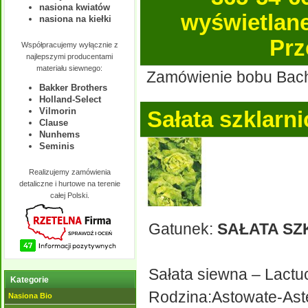
nasiona kwiatów
wyświetlane 
nasiona na kiełki
Prz
Współpracujemy wyłącznie z
najlepszymi producentami
materiału siewnego:
Zamówienie bobu Bachu
Bakker Brothers
Holland-Select
Vilmorin
Sałata szklarn
Clause
Nunhems
Seminis
Realizujemy zamówienia
detaliczne i hurtowe na terenie
całej Polski.
Gatunek:
SAŁATA S
Sałata siewna – Lactuc
Kategorie
Rodzina:Astowate-Ast
Nasiona Bio