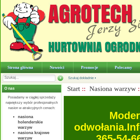
Strona główna
Nowości
Promocje
Polecamy
Szukaj dokładnie
Start
::
Nasiona warzyw
O nas
Posiadamy w ciągłej sprzedaży
największy wybór profesjonalnych
nasion w atrakcyjnych cenach:
Moder
nasiona
holenderskie
odwołania.In
warzyw
nasiona krajowe
365-54-6
warzyw