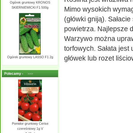
Ogórek gruntowy KRONOS
Mimo wysokich wymagań
SKIERNIEWICKI F1 500g
(główki gniją). Sałaci
powietrza. Najlepsze d
Warzywo można uprawi
torfowych. Sałata jest
główek lub rozet liści
Ogórek gruntowy LASSO F1 2g
Polecamy -
>>>
Pomidor gruntowy Cerise
czereśniowy 1g V