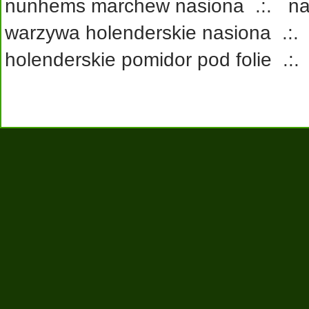
nunhems marchew nasiona
.:.
na
warzywa holenderskie nasiona
.:
holenderskie pomidor pod folie
.: