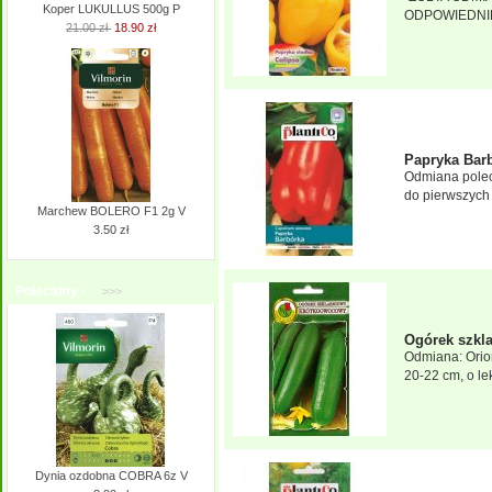
Koper LUKULLUS 500g P
ODPOWIEDNIE
21.00 zł
18.90 zł
Papryka Bar
Odmiana polec
do pierwszych 
Marchew BOLERO F1 2g V
3.50 zł
Polecamy -
>>>
Ogórek szkl
Odmiana: Orio
20-22 cm, o le
Dynia ozdobna COBRA 6z V