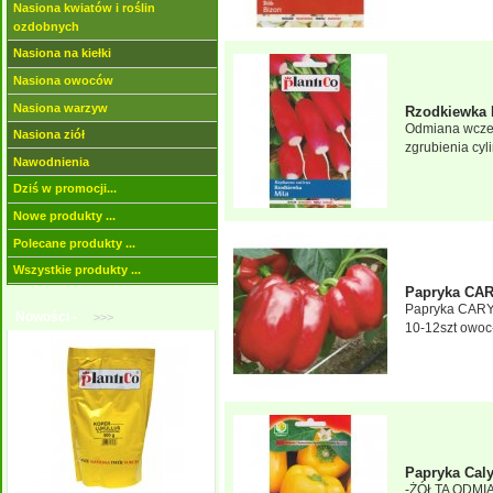
Nasiona kwiatów i roślin
ozdobnych
Nasiona na kiełki
Nasiona owoców
Nasiona warzyw
Rzodkiewka 
Odmiana wczes
Nasiona ziół
zgrubienia cyl
Nawodnienia
Dziś w promocji...
Nowe produkty ...
Polecane produkty ...
Wszystkie produkty ...
Papryka CAR
Papryka CARYC
Nowości -
>>>
10-12szt owoc
Papryka Cal
-ŻÓŁTA ODMI