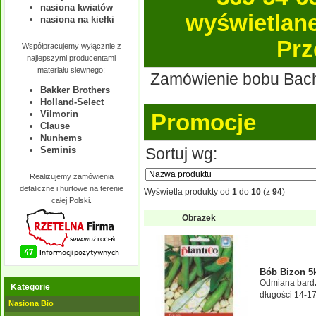
nasiona kwiatów
wyświetlane 
nasiona na kiełki
Prz
Współpracujemy wyłącznie z
najlepszymi producentami
materiału siewnego:
Zamówienie bobu Bachu
Bakker Brothers
Holland-Select
Vilmorin
Promocje
Clause
Nunhems
Sortuj wg:
Seminis
Realizujemy zamówienia
detaliczne i hurtowe na terenie
Wyświetla produkty od
1
do
10
(z
94
)
całej Polski.
Obrazek
Bób Bizon 5
Odmiana bardzo
Kategorie
długości 14-17
Nasiona Bio