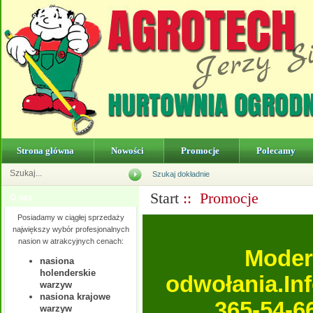
Strona główna
Nowości
Promocje
Polecamy
Szukaj dokładnie
Start
:: Promocje
O nas
Posiadamy w ciągłej sprzedaży
największy wybór profesjonalnych
nasion w atrakcyjnych cenach:
Moder
nasiona
holenderskie
odwołania.In
warzyw
nasiona krajowe
365-54-6
warzyw