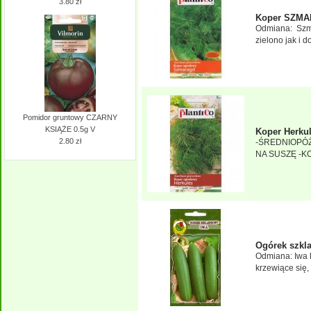
3.80 zł
Koper SZMA
Odmiana: Szma
zielono jak i d
Pomidor gruntowy CZARNY
KSIĄŻE 0.5g V
Koper Herku
2.80 zł
-ŚREDNIOPÓ
NA SUSZĘ -K
Ogórek szkl
Odmiana: Iwa 
krzewiące się,