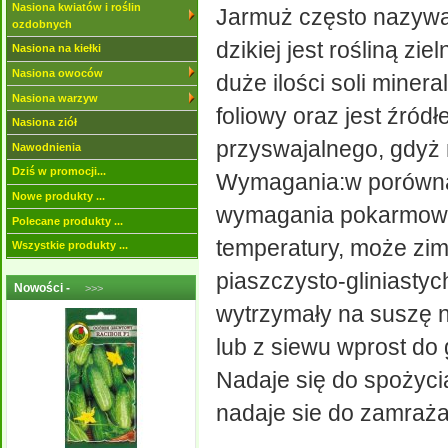
Nasiona kwiatów i roślin
Jarmuż często nazywan
ozdobnych
dzikiej jest rośliną zi
Nasiona na kiełki
Nasiona owoców
duże ilości soli miner
Nasiona warzyw
foliowy oraz jest źród
Nasiona ziół
przyswajalnego, gdyż
Nawodnienia
Dziś w promocji...
Wymagania:w porównan
Nowe produkty ...
wymagania pokarmowe.
Polecane produkty ...
temperatury, może zim
Wszystkie produkty ...
piaszczysto-gliniastyc
Nowości -
>>>
wytrzymały na suszę n
lub z siewu wprost do
Nadaje się do spożyci
nadaje sie do zamrażan