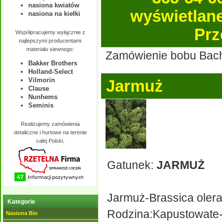
nasiona kwiatów
wyświetlane 
nasiona na kiełki
Prz
Współpracujemy wyłącznie z
najlepszymi producentami
materiału siewnego:
Zamówienie bobu Bachu
Bakker Brothers
Holland-Select
Vilmorin
Jarmuż
Clause
Nunhems
Seminis
Realizujemy zamówienia
detaliczne i hurtowe na terenie
całej Polski.
Gatunek:
JARMUŻ
Jarmuż-Brassica olera
Kategorie
Rodzina:Kapustowate
Nasiona Bio