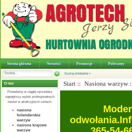
Strona główna
Nowości
Promocje
Polecamy
Szukaj dokładnie
Start
::
Nasiona warzyw
:
O nas
Posiadamy w ciągłej sprzedaży
największy wybór profesjonalnych
nasion w atrakcyjnych cenach:
Moder
nasiona
holenderskie
odwołania.In
warzyw
nasiona krajowe
365-54-6
warzyw