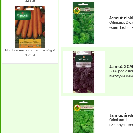
2.63 zł
Jarmuż nis
Odmiana: Dwarf
wapń, fosfor i 
Marchew Amelioree Tam Tam 2g V
3.70 zł
Jarmuż SCA
Siew pod osłon
niezwykle dekor
Jarmuż śre
Odmiana: Halb
i zielonych, k