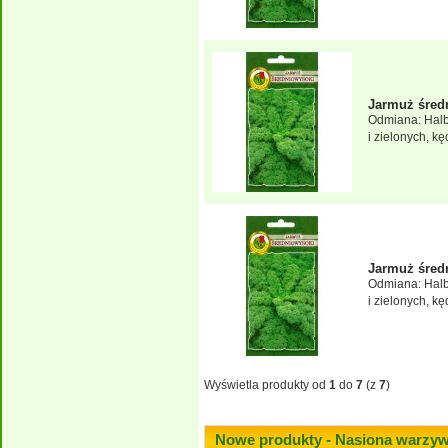
Jarmuż śre
Odmiana: Halb
i zielonych, k
Jarmuż śre
Odmiana: Halb
i zielonych, k
Wyświetla produkty od
1
do
7
(z
7
)
Nowe produkty - Nasiona warzy