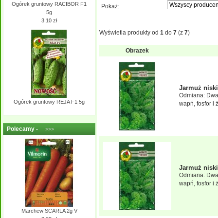
Ogórek gruntowy RACIBOR F1
Pokaż:
5g
3.10 zł
Wyświetla produkty od
1
do
7
(z
7
)
Obrazek
Jarmuż nis
Odmiana: Dwarf
Ogórek gruntowy REJA F1 5g
wapń, fosfor i 
Polecamy -
>>>
Jarmuż nis
Odmiana: Dwarf
wapń, fosfor i 
Marchew SCARLA 2g V