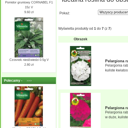
Pomidor gruntowy CORNABEL F1
15z V
9.60 zł
Pokaż:
Wyświetla produkty od
1
do
7
(z
7
)
Obrazek
Czosnek niedźwiedzi 0.5g V
Pelargiona r
2.80 zł
Pelargonia ra
kuliste kwiatost
Polecamy -
>>>
Pelargiona r
Pelargonia ra
w duże, kuliste