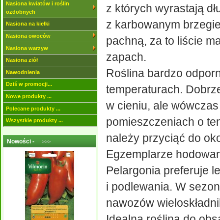
Nasiona kwiatów i roślin
z których wyrastają d
ozdobnych
z karbowanym brzegiem
Nasiona na kiełki
Nasiona owoców
pachną, za to liście m
Nasiona warzyw
zapach.
Nasiona ziół
Roślina bardzo odporn
Nawodnienia
Dziś w promocji...
temperaturach. Dobrze
Nowe produkty ...
w cieniu, ale wówczas
Polecane produkty ...
pomieszczeniach o tem
Wszystkie produkty ...
należy przyciąć do oko
Nowości -
>>>
Egzemplarze hodowane 
Pelargonia preferuje 
i podlewania. W sezon
nawozów wieloskładnik
Idealna roślina do ob