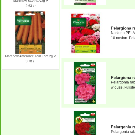
Marchew SCARLA 2g V
2.63 zł
Pelargiona r
Nasiona PELA
10 nasion. Pel
Marchew Amelioree Tam Tam 2g V
3.70 zł
Pelargiona 
Pelargonia ra
w duże, kuliste.
Pelargonia 
Pelargonia ra