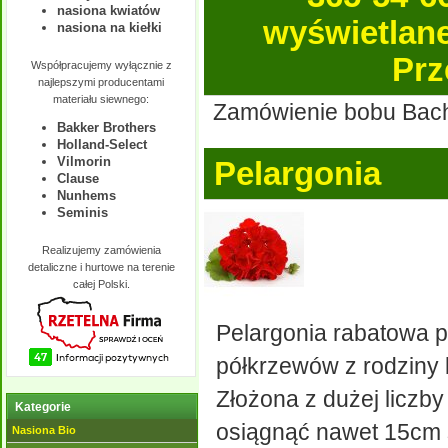
nasiona kwiatów
wyświetlane 
nasiona na kiełki
Prz
Współpracujemy wyłącznie z
najlepszymi producentami
materiału siewnego:
Zamówienie bobu Bachu
Bakker Brothers
Holland-Select
Vilmorin
Pelargonia
Clause
Nunhems
Seminis
Realizujemy zamówienia
detaliczne i hurtowe na terenie
całej Polski.
Pelargonia rabatowa po
półkrzewów z rodziny
Złożona z dużej liczby
Kategorie
osiągnąć nawet 15cm ś
Nasiona Bio