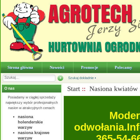
Strona główna
Nowości
Promocje
Polecamy
Szukaj dokładnie
Start
::
Nasiona kwiatów 
O nas
Posiadamy w ciągłej sprzedaży
największy wybór profesjonalnych
nasion w atrakcyjnych cenach:
Moder
nasiona
holenderskie
odwołania.In
warzyw
nasiona krajowe
365-54-6
warzyw