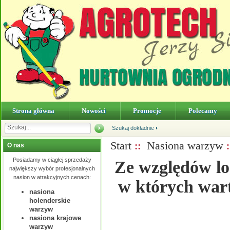
Strona główna
Nowości
Promocje
Polecamy
Szukaj dokładnie
Start
::
Nasiona warzyw
O nas
Posiadamy w ciągłej sprzedaży
Ze względów lo
największy wybór profesjonalnych
nasion w atrakcyjnych cenach:
w których wart
nasiona
holenderskie
warzyw
nasiona krajowe
warzyw