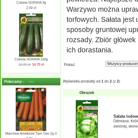
Cukinia SORAYA 3g
Warzywo można uprawi
2.00 zł
torfowych. Sałata jest
sposoby gruntowej upra
rozsady. Zbiór główek 
ich dorastania.
Cukinia SORAYA 100g
Pokaż:
15.00 zł
14.70 zł
Wyświetla produkty od
1
do
2
(z
2
)
Polecamy -
>>>
Obrazek
Sałata lodo
Odmiana: Król
zielonej, słone
Marchew Amelioree Tam Tam 2g V