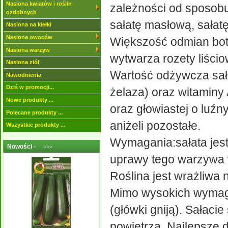
Nasiona kwiatów i roślin
zależności od sposobu
ozdobnych
sałatę masłową, sałatę
Nasiona na kiełki
Nasiona owoców
Większość odmian bota
Nasiona warzyw
wytwarza rozety liścio
Nasiona ziół
Wartość odżywcza sała
Nawodnienia
Dziś w promocji...
żelaza) oraz witaminy 
Nowe produkty ...
oraz głowiastej o luźn
Polecane produkty ...
aniżeli pozostałe.
Wszystkie produkty ...
Wymagania:sałata jest 
Nowości -
>>>
uprawy tego warzywa 
Roślina jest wrażliwa
Mimo wysokich wymagań
(główki gniją). Sałaci
powietrza. Najlepsze d