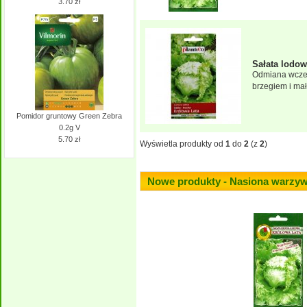
3.70 zł
Sałata lodo
Odmiana wczesn
brzegiem i mał
Pomidor gruntowy Green Zebra
0.2g V
5.70 zł
Wyświetla produkty od
1
do
2
(z
2
)
Nowe produkty - Nasiona warzy