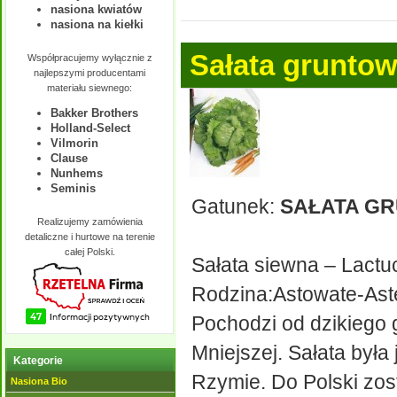
nasiona kwiatów
nasiona na kiełki
Sałata grunto
Współpracujemy wyłącznie z
najlepszymi producentami
materiału siewnego:
Bakker Brothers
Holland-Select
Vilmorin
Clause
Nunhems
Seminis
Gatunek:
SAŁATA G
Realizujemy zamówienia
detaliczne i hurtowe na terenie
całej Polski.
Sałata siewna – Lactuc
Rodzina:Astowate-Ast
Pochodzi od dzikiego g
Mniejszej. Sałata była 
Kategorie
Rzymie. Do Polski zos
Nasiona Bio