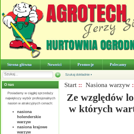
Strona główna
Nowości
Promocje
Polecamy
Szukaj dokładnie
Start
::
Nasiona warzyw
:
O nas
Posiadamy w ciągłej sprzedaży
Ze względów lo
największy wybór profesjonalnych
nasion w atrakcyjnych cenach:
w których wart
nasiona
holenderskie
warzyw
nasiona krajowe
warzyw