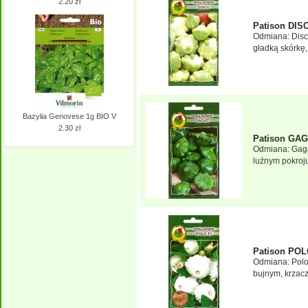
2.20 zł
Patison DIS
Odmiana: Disc
gładką skórkę,
Bazylia Genovese 1g BIO V
2.30 zł
Patison GAG
Odmiana: Gaga
luźnym pokroju
Patison POL
Odmiana: Polo
bujnym, krzacz