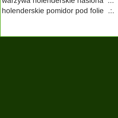
warzywa holenderskie nasiona
.:
holenderskie pomidor pod folie
.: