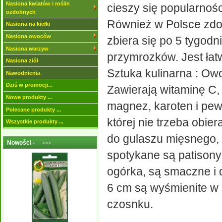
Nasiona kwiatów i roślin
cieszy się popularnośc
ozdobnych
Również w Polsce zdo
Nasiona na kiełki
Nasiona owoców
zbiera się po 5 tygod
Nasiona warzyw
przymrozków. Jest łatw
Nasiona ziół
Sztuka kulinarna : Ow
Nawodnienia
Dziś w promocji...
Zawierają witaminę C, 
Nowe produkty ...
magnez, karoten i pew
Polecane produkty ...
której nie trzeba obi
Wszystkie produkty ...
do gulaszu mięsnego,
Nowości -
>>>
spotykane są patisony
ogórka, są smaczne i 
6 cm są wyśmienite w 
czosnku.