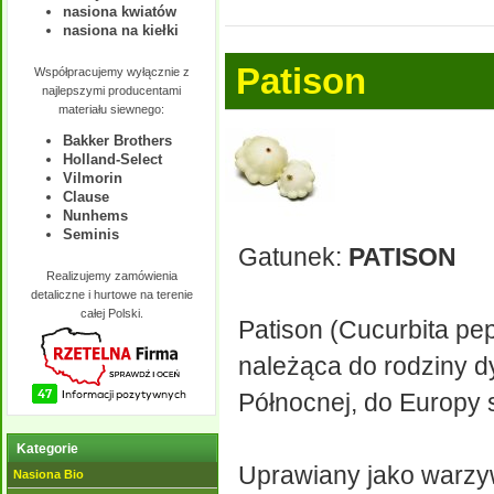
nasiona kwiatów
nasiona na kiełki
Patison
Współpracujemy wyłącznie z
najlepszymi producentami
materiału siewnego:
Bakker Brothers
Holland-Select
Vilmorin
Clause
Nunhems
Seminis
Gatunek:
PATISON
Realizujemy zamówienia
detaliczne i hurtowe na terenie
całej Polski.
Patison (Cucurbita pe
należąca do rodziny d
Północnej, do Europy
Kategorie
Uprawiany jako warzyw
Nasiona Bio