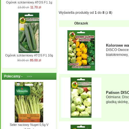
Ogórek szklarniowy ATOS F1 1g
13.00 zł
11.70 zł
Wyświetla produkty od
1
do
8
(z
8
)
Obrazek
Kolorowe wa
DISCO Owoce m
białokremowy, 
Ogórek szklarniowy ATOS F1 10g
90.00 zł
85.00 zł
Polecamy -
>>>
Patison DIS
Odmiana: Disc
gładką skórkę,
Seler naciowy Nuget 0,5g V