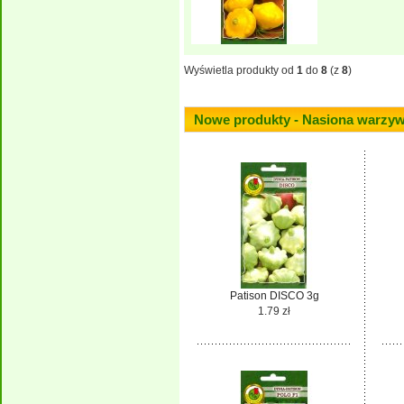
Wyświetla produkty od
1
do
8
(z
8
)
Nowe produkty - Nasiona warzy
Patison DISCO 3g
1.79 zł