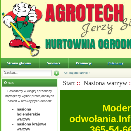
Strona główna
Nowości
Promocje
Polecamy
Szukaj dokładnie
Start
::
Nasiona warzyw
:
O nas
Posiadamy w ciągłej sprzedaży
największy wybór profesjonalnych
nasion w atrakcyjnych cenach:
Moder
nasiona
holenderskie
odwołania.In
warzyw
nasiona krajowe
365-54-6
warzyw