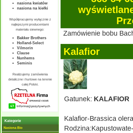
nasiona kwiatów
wyświetlane 
nasiona na kiełki
Prz
Współpracujemy wyłącznie z
najlepszymi producentami
materiału siewnego:
Zamówienie bobu Bachu
Bakker Brothers
Holland-Select
Vilmorin
Kalafior
Clause
Nunhems
Seminis
Realizujemy zamówienia
detaliczne i hurtowe na terenie
całej Polski.
Gatunek:
KALAFIOR
Kalafior-Brassica olera
Kategorie
Rodzina:Kapustowate
Nasiona Bio