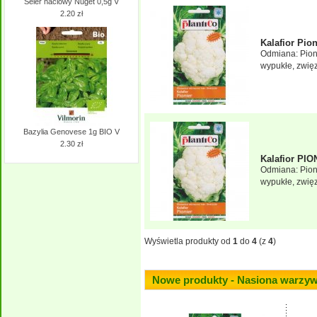
Seler naciowy Nuget 0,5g V
2.20 zł
Kalafior Pion
Odmiana: Pion
wypukłe, zwięzł
Bazylia Genovese 1g BIO V
2.30 zł
Kalafior PIO
Odmiana: Pion
wypukłe, zwięzł
Wyświetla produkty od
1
do
4
(z
4
)
Nowe produkty - Nasiona warzy