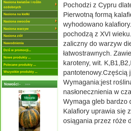
Nasiona kwiatów i roślin
Pochodzi z Cypru dlat
ozdobnych
Pierwotną formą kalafio
Nasiona na kiełki
Nasiona owoców
wyhodowano kalafiory.
Nasiona warzyw
pochodzą z XVI wieku. 
Nasiona ziół
zaliczny do warzyw die
Nawodnienia
Dziś w promocji...
łatwostrawnych. Zawie
Nowe produkty ...
karoteny, wit. K,B1,B
Polecane produkty ...
pantotenowy.Częścią j
Wszystkie produkty ...
Wymagania:jest roślin
Nowości -
>>>
nasłonecznienia w cza
Wymaga gleb bardzo do
Kalafiory uprawia się
osiągania przez róże d