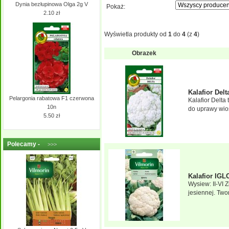
Dynia bezłupinowa Olga 2g V
Pokaż:
2.10 zł
Wyświetla produkty od
1
do
4
(z
4
)
Obrazek
Kalafior Delt
Pelargonia rabatowa F1 czerwona
Kalafior Delta
10n
do uprawy wiose
5.50 zł
Polecamy -
>>>
Kalafior IG
Wysiew: II-VI 
jesiennej. Two