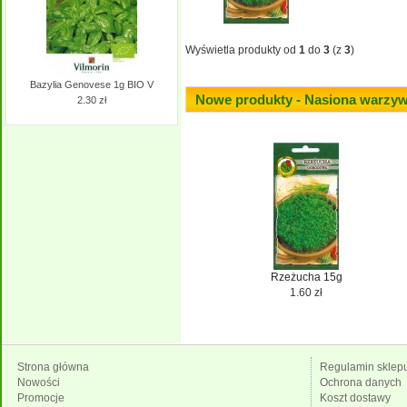
Wyświetla produkty od
1
do
3
(z
3
)
Bazylia Genovese 1g BIO V
Nowe produkty - Nasiona warzy
2.30 zł
Rzeżucha 15g
1.60 zł
Strona główna
Regulamin sklep
Nowości
Ochrona danych
Promocje
Koszt dostawy