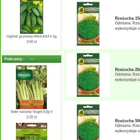
Rzeżucha 15
Odmiana: Rzeż
wykorzystuje s
Ogórek gruntowy ANULKA F1 5g
3.90 zł
Polecamy -
>>>
Rzeżucha 20
Odmiana: Rzeż
wykorzystuje s
Seler naciowy Nuget 0,5g V
2.20 zł
Rzeżucha 50
Odmiana: Rzeż
wykorzystuje s