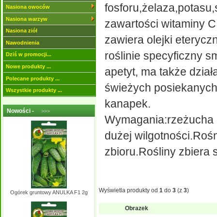
fosforu,żelaza,potasu
Nasiona owoców
Nasiona warzyw
zawartości witaminy C
Nasiona ziół
zawiera olejki eterycz
Nawodnienia
roślinie specyficzny
Dziś w promocji...
Nowe produkty ...
apetyt, ma także dział
Polecane produkty ...
świeżych posiekanych 
Wszystkie produkty ...
kanapek.
Nowości -
>>>
Wymagania:rzeżucha m
dużej wilgotności.Rośn
zbioru.Rośliny zbiera s
Wyświetla produkty od
1
do
3
(z
3
)
Ogórek gruntowy ANULKA F1 2g
Obrazek