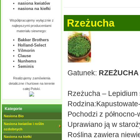
nasiona kwiatów
nasiona na kiełki
Rzeżucha
Współpracujemy wyłącznie z
najlepszymi producentami
materiału siewnego:
Bakker Brothers
Holland-Select
Vilmorin
Clause
Nunhems
Seminis
Gatunek:
RZEŻUCHA
Realizujemy zamówienia
detaliczne i hurtowe na terenie
całej Polski.
Rzeżucha – Lepidium 
Rodzina:Kapustowate
Kategorie
Pochodzi z północno-ws
Nasiona Bio
Uprawiano ją w staroży
Nasiona kwiatów i roślin
ozdobnych
Roślina zawiera niewiel
Nasiona na kiełki