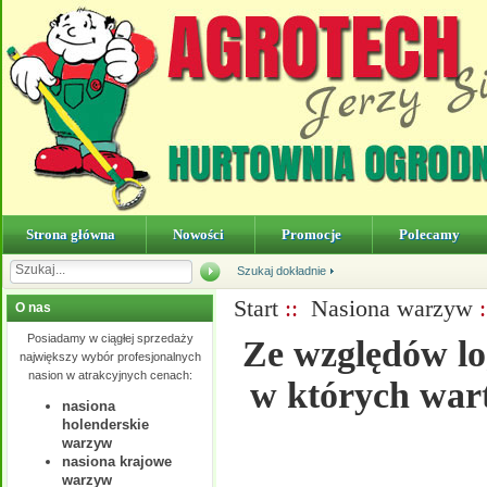
Strona główna
Nowości
Promocje
Polecamy
Szukaj dokładnie
Start
::
Nasiona warzyw
:
O nas
Posiadamy w ciągłej sprzedaży
Ze względów lo
największy wybór profesjonalnych
nasion w atrakcyjnych cenach:
w których wart
nasiona
holenderskie
warzyw
nasiona krajowe
warzyw