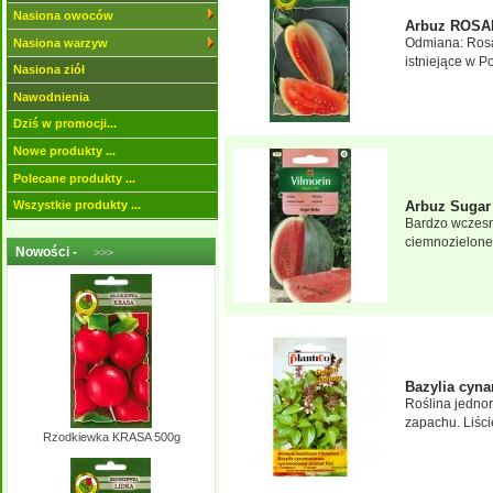
Nasiona owoców
Arbuz ROSAR
Odmiana: Rosa
Nasiona warzyw
istniejące w P
Nasiona ziół
Nawodnienia
Dziś w promocji...
Nowe produkty ...
Polecane produkty ...
Arbuz Sugar
Wszystkie produkty ...
Bardzo wczesna
ciemnozielone 
Nowości -
>>>
Bazylia cyn
Roślina jedno
zapachu. Liśc
Rzodkiewka KRASA 500g