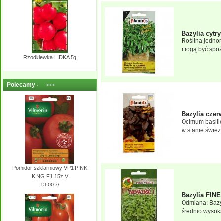
Bazylia cytr
Roślina jedno
mogą być spoż
Rzodkiewka LIDKA 5g
Polecamy -
>>>
Bazylia czer
Ocimum basili
w stanie śwież
Pomidor szklarniowy VP1 PINK
KING F1 15z V
13.00 zł
Bazylia FIN
Odmiana: Bazyl
średnio wysoka.