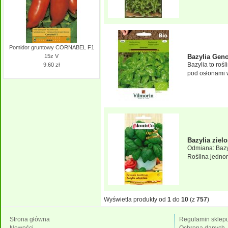
Pomidor gruntowy CORNABEL F1
Bazylia Gen
15z V
Bazylia to roś
9.60 zł
pod osłonami w
Bazylia ziel
Odmiana: Bazy
Roślina jednor
Wyświetla produkty od
1
do
10
(z
757
)
Strona główna
Regulamin sklep