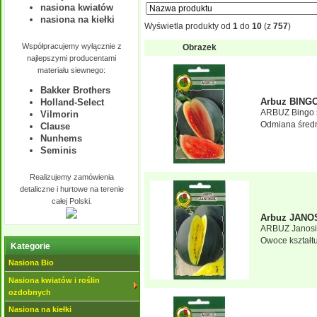
nasiona kwiatów
nasiona na kiełki
Wyświetla produkty od
1
do
10
(z
757
)
Współpracujemy wyłącznie z
Obrazek
najlepszymi producentami
materiału siewnego:
Bakker Brothers
Arbuz BING
Holland-Select
ARBUZ Bingo ś
Vilmorin
Odmiana średn
Clause
Nunhems
Seminis
Realizujemy zamówienia
detaliczne i hurtowe na terenie
całej Polski.
Arbuz JANO
ARBUZ Janosik 
Owoce kształtu
Kategorie
Nasiona Bio
Nasiona kwiatów i roślin
ozdobnych
Nasiona na kiełki