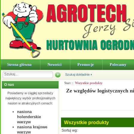
Strona główna
Nowości
Promocje
Polecamy
Szukaj dokładnie
Start
:: Wszystkie produkty
O nas
Ze względów logistycznych n
Posiadamy w ciągłej sprzedaży
największy wybór profesjonalnych
nasion w atrakcyjnych cenach:
nasiona
holenderskie
warzyw
Wszystkie produkty
nasiona krajowe
Sortuj wg:
warzyw