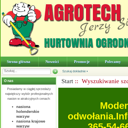
Strona główna
Nowości
Promocje
Polecamy
Szukaj dokładnie
Start
:: Wyszukiwanie sz
O nas
Posiadamy w ciągłej sprzedaży
największy wybór profesjonalnych
nasion w atrakcyjnych cenach:
Moder
nasiona
holenderskie
odwołania.In
warzyw
nasiona krajowe
365-54-6
warzyw