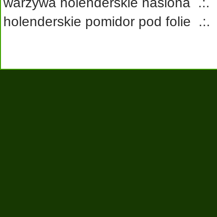
warzywa holenderskie nasiona
.:
holenderskie pomidor pod folie
.: