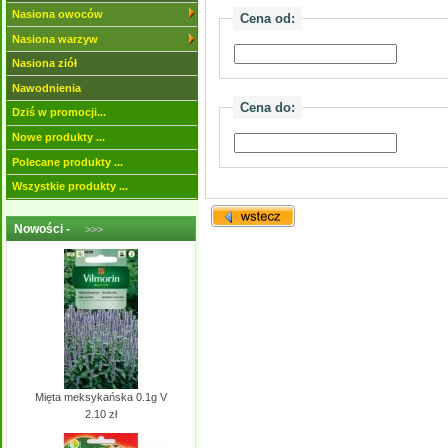
Nasiona owoców
Cena od:
Nasiona warzyw
Nasiona ziół
Nawodnienia
Cena do:
Dziś w promocji...
Nowe produkty ...
Polecane produkty ...
Wszystkie produkty ...
Nowości -
>>>
Mięta meksykańska 0.1g V
2.10 zł