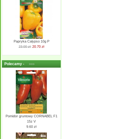
Papryka Calypso 10g P
23.00 zł
20.70 zł
Polecamy -
>>>
Pomidor gruntowy CORNABEL F1
15z V
9.60 zł