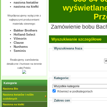
nasiona kwiatów
wyświetlane 
nasiona na kiełki
Prz
Współpracujemy wyłącznie z
najlepszymi producentami
materiału siewnego:
Zamówienie bobu Bachu
Bakker Brothers
Holland-Select
Vilmorin
Wyszukiwanie szczegółowe
Clause
Nunhems
Wyszukiwana fraza
Seminis
Realizujemy zamówienia
detaliczne i hurtowe na terenie
całej Polski.
Kategorie:
Kategorie
Nasiona Bio
Również w podkategoriach
Nasiona kwiatów i roślin
ozdobnych
Zakres cen
Nasiona na kiełki