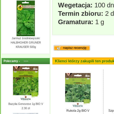
Wegetacja:
100 dn
Termin zbioru:
2 d
Gramatura:
1 g
Jarmuż średniowysoki
HALBHOHER GRUNER
KRAUSER 500g
Klienci którzy zakupili ten produk
Polecamy -
>>>
Bazylia Genovese 1g BIO V
2.30 zł
Rukola 2g BIO V
Szp