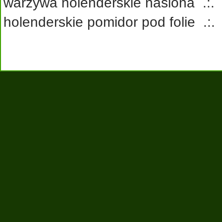
warzywa holenderskie nasiona
.:
holenderskie pomidor pod folie
.: