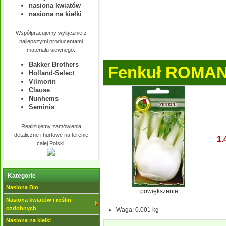
nasiona kwiatów
nasiona na kiełki
Współpracujemy wyłącznie z
najlepszymi producentami
materiału siewnego:
Bakker Brothers
Fenkuł ROMA
Holland-Select
Vilmorin
Clause
Nunhems
Seminis
Realizujemy zamówienia
detaliczne i hurtowe na terenie
1.
całej Polski.
Kategorie
Nasiona Bio
powiększenie
Nasiona kwiatów i roślin
ozdobnych
Waga:
0.001 kg
Nasiona na kiełki