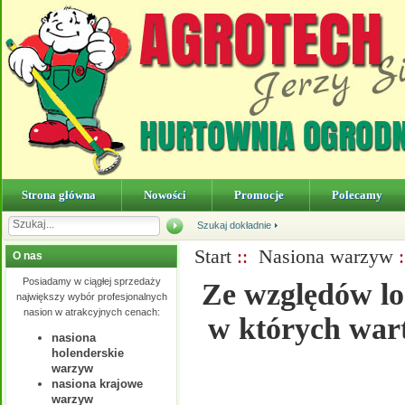
Strona główna
Nowości
Promocje
Polecamy
Szukaj dokładnie
Start
::
Nasiona warzyw
O nas
Posiadamy w ciągłej sprzedaży
Ze względów lo
największy wybór profesjonalnych
nasion w atrakcyjnych cenach:
w których wart
nasiona
holenderskie
warzyw
nasiona krajowe
warzyw