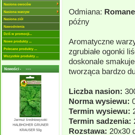
Nasiona owoców
Odmiana:
Romane
Nasiona warzyw
późny
Nasiona ziół
Nawodnienia
Dziś w promocji...
Aromatyczne warzyw
Nowe produkty ...
Polecane produkty ...
zgrubiałe ogonki l
Wszystkie produkty ...
doskonale smakuje
tworząca bardzo du
Nowości -
>>>
Liczba nasion:
300
Norma wysiewu:
0
Termin wysiewu:
2
Termin sadzenia:
Jarmuż średniowysoki
HALBHOHER GRUNER
Rozstawa:
20x30 
KRAUSER 50g