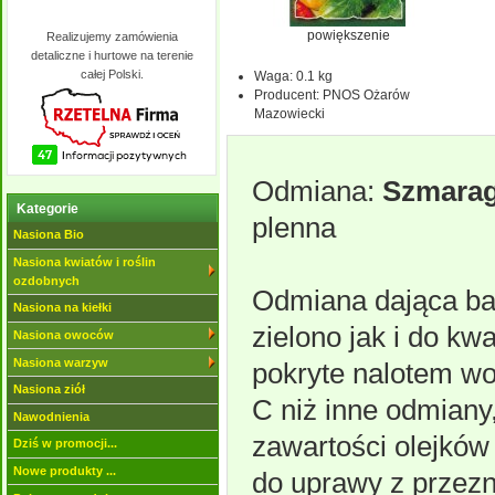
powiększenie
Realizujemy zamówienia
detaliczne i hurtowe na terenie
całej Polski.
Waga:
0.1 kg
Producent:
PNOS Ożarów
Mazowiecki
Odmiana:
Szmara
Kategorie
plenna
Nasiona Bio
Nasiona kwiatów i roślin
ozdobnych
Odmiana dająca ba
Nasiona na kiełki
zielono jak i do kwa
Nasiona owoców
Nasiona warzyw
pokryte nalotem w
Nasiona ziół
C niż inne odmiany
Nawodnienia
zawartości olejków
Dziś w promocji...
Nowe produkty ...
do uprawy z przezn