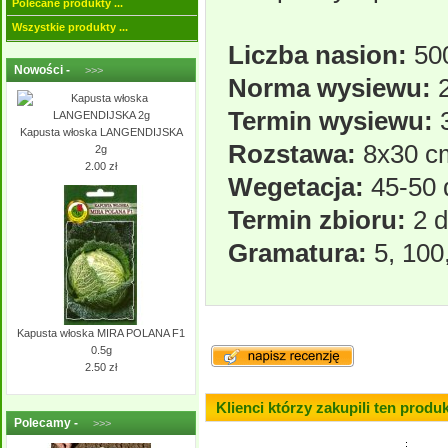
Polecane produkty ...
Wszystkie produkty ...
Liczba nasion:
500
Nowości -
>>>
Norma wysiewu:
2
Termin wysiewu:
3
Kapusta włoska LANGENDIJSKA
Rozstawa:
8x30 c
2g
2.00 zł
Wegetacja:
45-50 
Termin zbioru:
2 d
Gramatura:
5, 100
Kapusta włoska MIRA POLANA F1
0.5g
2.50 zł
Klienci którzy zakupili ten produk
Polecamy -
>>>