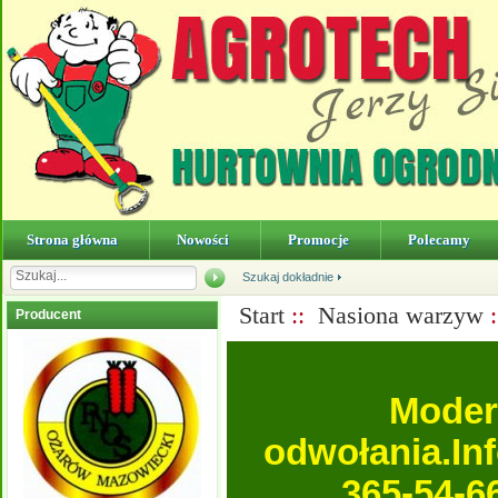
Strona główna
Nowości
Promocje
Polecamy
Szukaj dokładnie
Start
::
Nasiona warzyw
Producent
Moder
odwołania.In
365-54-6