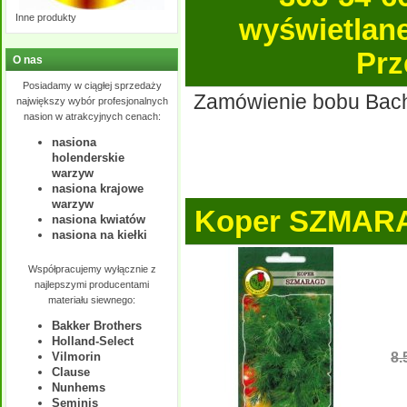
Inne produkty
wyświetlane 
Prz
O nas
Posiadamy w ciągłej sprzedaży
Zamówienie bobu Bachu
największy wybór profesjonalnych
nasion w atrakcyjnych cenach:
nasiona
holenderskie
warzyw
nasiona krajowe
warzyw
Koper SZMAR
nasiona kwiatów
nasiona na kiełki
Współpracujemy wyłącznie z
najlepszymi producentami
materiału siewnego:
Bakker Brothers
Holland-Select
8.
Vilmorin
Clause
Nunhems
Seminis