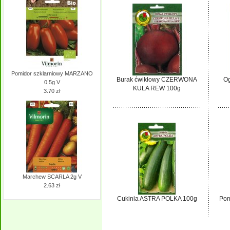
Pomidor szklarniowy MARZANO
Burak ćwikłowy CZERWONA
Og
0.5g V
KULA REW 100g
3.70 zł
Marchew SCARLA 2g V
2.63 zł
Cukinia ASTRA POLKA 100g
Pom