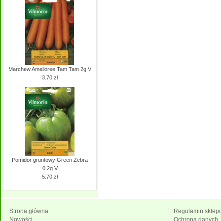
Marchew Amelioree Tam Tam 2g V
3.70 zł
Pomidor gruntowy Green Zebra
0.2g V
5.70 zł
Strona główna
Regulamin sklep
Nowości
Ochrona danych