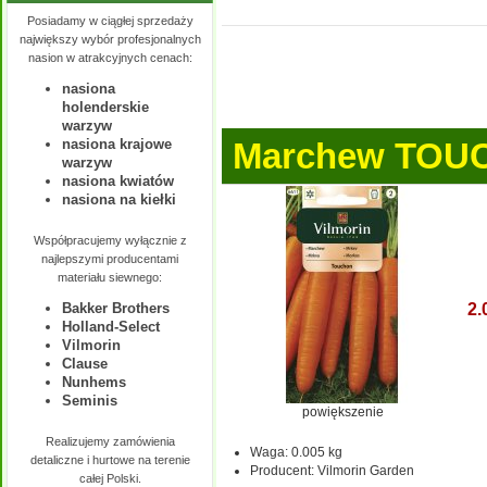
Posiadamy w ciągłej sprzedaży
największy wybór profesjonalnych
nasion w atrakcyjnych cenach:
nasiona
holenderskie
warzyw
nasiona krajowe
Marchew TOU
warzyw
nasiona kwiatów
nasiona na kiełki
Współpracujemy wyłącznie z
najlepszymi producentami
materiału siewnego:
Bakker Brothers
2.
Holland-Select
Vilmorin
Clause
Nunhems
Seminis
powiększenie
Realizujemy zamówienia
Waga:
0.005 kg
detaliczne i hurtowe na terenie
Producent:
Vilmorin Garden
całej Polski.