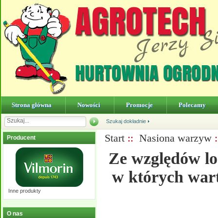
Strona główna
Nowości
Promocje
Polecamy
Szukaj dokładnie
Start
::
Nasiona warzyw
Producent
Ze względów lo
w których wart
Inne produkty
O nas