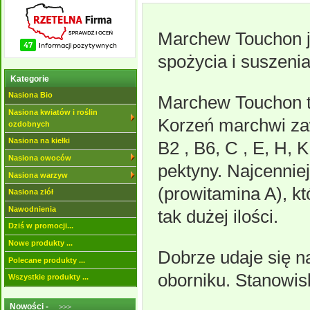
Marchew Touchon j
spożycia i suszeni
Kategorie
Nasiona Bio
Marchew Touchon tw
Nasiona kwiatów i roślin
Korzeń marchwi zawi
ozdobnych
Nasiona na kiełki
B2 , B6, C , E, H, 
Nasiona owoców
pektyny. Najcennie
Nasiona warzyw
(prowitamina A), k
Nasiona ziół
Nawodnienia
tak dużej ilości.
Dziś w promocji...
Nowe produkty ...
Dobrze udaje się n
Polecane produkty ...
oborniku. Stanowis
Wszystkie produkty ...
Nowości -
>>>