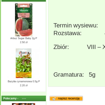
Termin wysiewu:
Rozstawa: 4
Arbuz Sugar Baby 2g P
2.50 zł
Zbiór: VIII – 
Gramatura: 5g
Bazylia cynamonowa 0.5g P
2.20 zł
Polecamy -
>>>