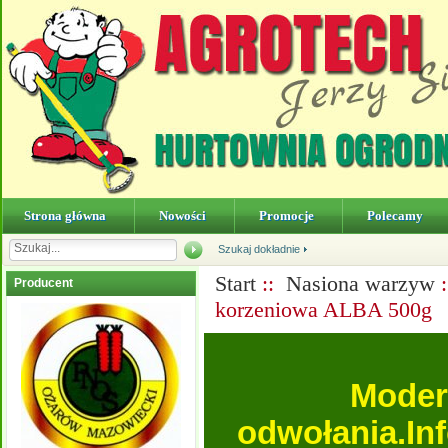
Strona główna
Nowości
Promocje
Polecamy
Szukaj dokładnie
Start
::
Nasiona warzyw
Producent
korzeniowa ALBA 500g
Moder
odwołania.In