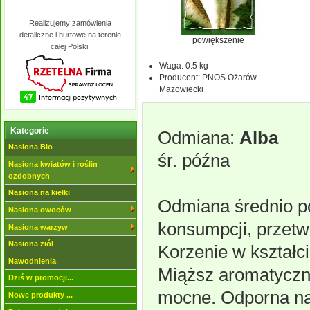
Realizujemy zamówienia
detaliczne i hurtowe na terenie
powiększenie
całej Polski.
Waga:
0.5 kg
Producent:
PNOS Ożarów
Mazowiecki
Kategorie
Odmiana:
Alba
Nasiona Bio
śr. późna
Nasiona kwiatów i roślin
ozdobnych
Nasiona na kiełki
Odmiana średnio p
Nasiona owoców
konsumpcji, przetw
Nasiona warzyw
Nasiona ziół
Korzenie w kształc
Nawodnienia
Miąższ aromatyczny,
Dziś w promocji...
mocne. Odporna na 
Nowe produkty ...