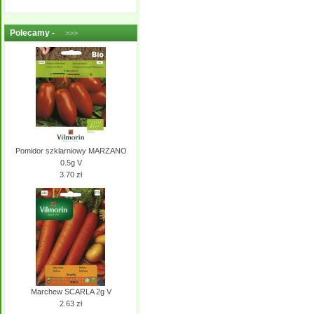
Polecamy -
>>>
Pomidor szklarniowy MARZANO
0.5g V
3.70 zł
Marchew SCARLA 2g V
2.63 zł