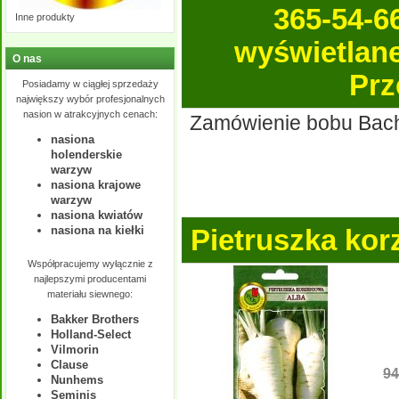
365-54-6
Inne produkty
wyświetlane 
O nas
Prz
Posiadamy w ciągłej sprzedaży
największy wybór profesjonalnych
nasion w atrakcyjnych cenach:
Zamówienie bobu Bachu
nasiona
holenderskie
warzyw
nasiona krajowe
warzyw
nasiona kwiatów
nasiona na kiełki
Pietruszka ko
Współpracujemy wyłącznie z
najlepszymi producentami
materiału siewnego:
Bakker Brothers
Holland-Select
Vilmorin
Clause
94
Nunhems
Seminis