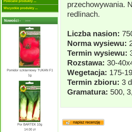
Polecane produkty ...
przechowywania. Na
Wszystkie produkty ...
redlinach.
Nowości -
>>>
Liczba nasion:
750
Norma wysiewu:
2
Termin wysiewu:
3
Rozstawa:
30-40x
Wegetacja:
175-19
Pomidor szklarniowy TUKAN F1
1g
Termin zbioru:
3 d
Gramatura:
500, 3,
Por BARTEK 10g
14.00 zł