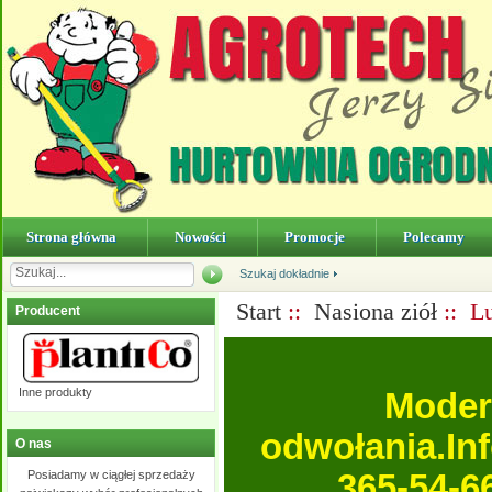
Strona główna
Nowości
Promocje
Polecamy
Szukaj dokładnie
Start
::
Nasiona ziół
:: Lu
Producent
Inne produkty
Moder
odwołania.In
O nas
Posiadamy w ciągłej sprzedaży
365-54-6