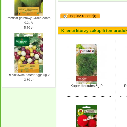
Pomidor gruntowy Green Zebra
0.2g V
5.70 zł
Klienci którzy zakupili ten produk
Rzodkiewka Easter Eggs 5g V
3.80 zł
Koper Herkules 5g P
R