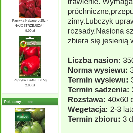
trawienie. Wymagan
próchniczne,przepu
zimy.Lubczyk upraw
Papryka Habanero 25z -
NAJOSTRZEJSZA !!!
rozsady.Nasiona sz
9.00 zł
zbiera się jesienią
Liczba nasion:
350
Norma wysiewu:
3
Termin wysiewu:
3
Papryka TRAPEZ 0.5g
2.80 zł
Termin sadzenia:
Rozstawa:
40x60 
Polecamy -
>>>
Wegetacja:
2-3 lat
Termin zbioru:
3 d