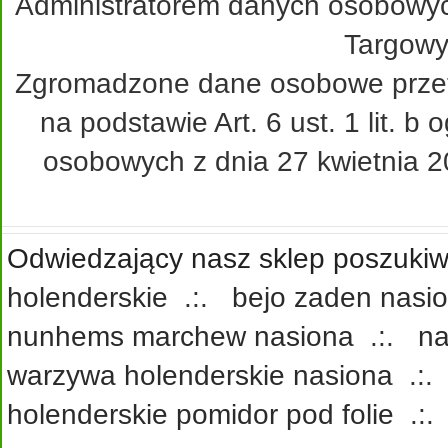
Administratorem danych osobowy
Targowy
Zgromadzone dane osobowe przetw
na podstawie Art. 6 ust. 1 lit. 
osobowych z dnia 27 kwietnia 20
Odwiedzający nasz sklep poszukiwa
holenderskie
.:.
bejo zaden nasi
nunhems marchew nasiona
.:.
na
warzywa holenderskie nasiona
.:
holenderskie pomidor pod folie
.: