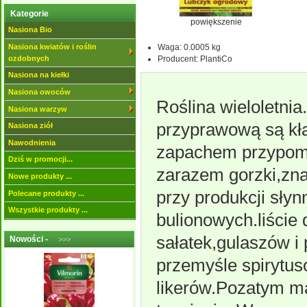
Kategorie
powiększenie
Nasiona Bio
Waga:
0.0005 kg
Nasiona kwiatów i roślin
Producent:
PlantiCo
ozdobnych
Nasiona na kiełki
Nasiona owoców
Roślina wieloletni
Nasiona warzyw
przyprawową są kłą
Nasiona ziół
Nawodnienia
zapachem przypomin
Dziś w promocji...
zarazem gorzki,zn
Nowe produkty ...
przy produkcji sły
Polecane produkty ...
Wszystkie produkty ...
bulionowych.liście
sałatek,gulaszów i
Nowości -
>>>
przemyśle spirytu
likerów.Pozatym m