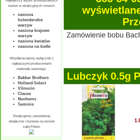
największy wybór profesjonalnych
nasion w atrakcyjnych cenach:
wyświetlane 
nasiona
Prz
holenderskie
warzyw
nasiona krajowe
Zamówienie bobu Bachu
warzyw
nasiona kwiatów
nasiona na kiełki
Współpracujemy wyłącznie z
najlepszymi producentami
materiału siewnego:
Lubczyk 0.5g 
Bakker Brothers
Holland-Select
Vilmorin
Clause
Nunhems
Seminis
Realizujemy zamówienia
1.
detaliczne i hurtowe na terenie
całej Polski.